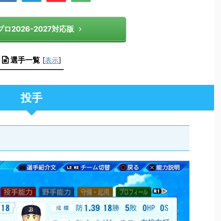
ロ2026-2027対応版
選手一覧
[
表示
]
投手