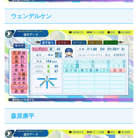
ウェンデルケン
森原康平