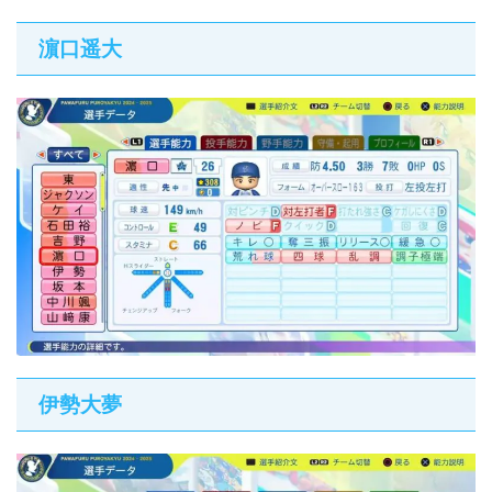
濵口遥大
伊勢大夢