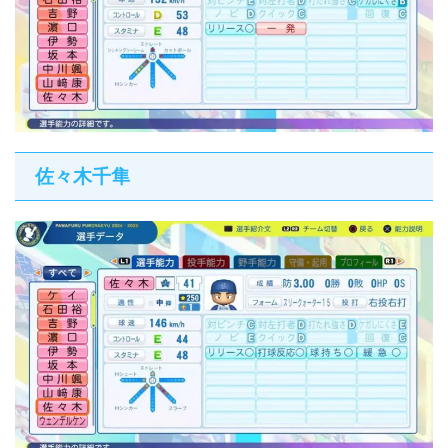
佐々木千隼