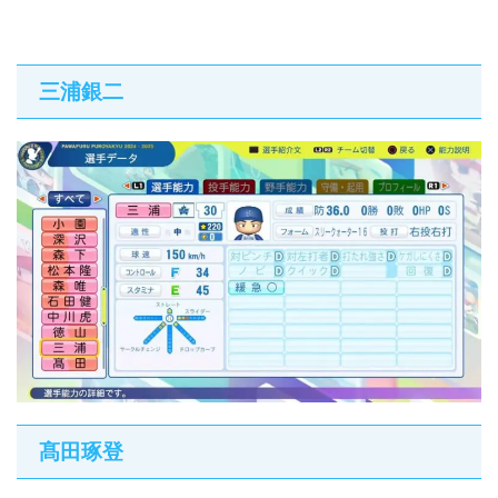
三浦銀二
髙田琢登