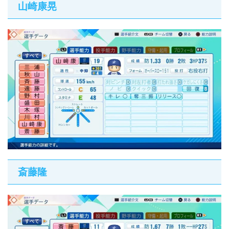
山崎康晃
斎藤隆