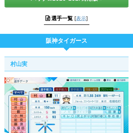
選手一覧
[
表示
]
阪神タイガース
村山実