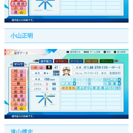
小山正明
遠山奬志