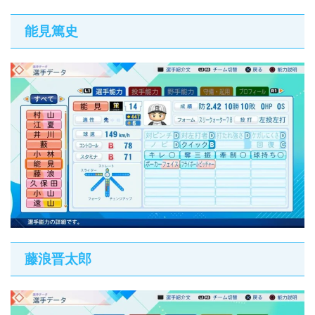
能見篤史
藤浪晋太郎