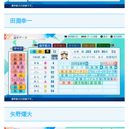
田淵幸一
矢野燿大