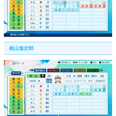
桧山進次郎