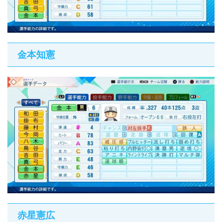
金本知憲
赤星憲広