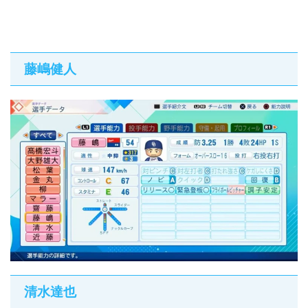
藤嶋健人
清水達也