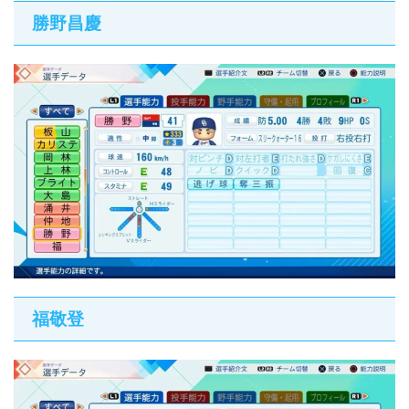
勝野昌慶
福敬登