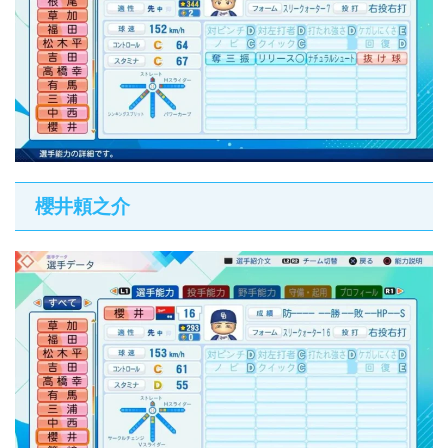
櫻井頼之介