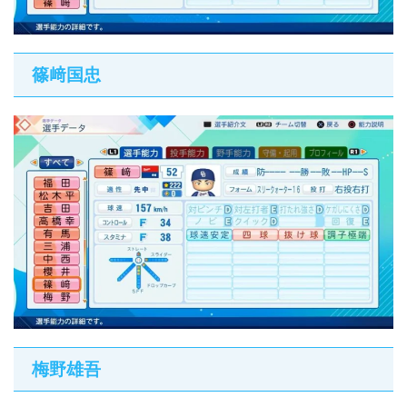
篠﨑国忠
梅野雄吾