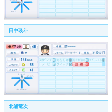
田中瑛斗
北浦竜次