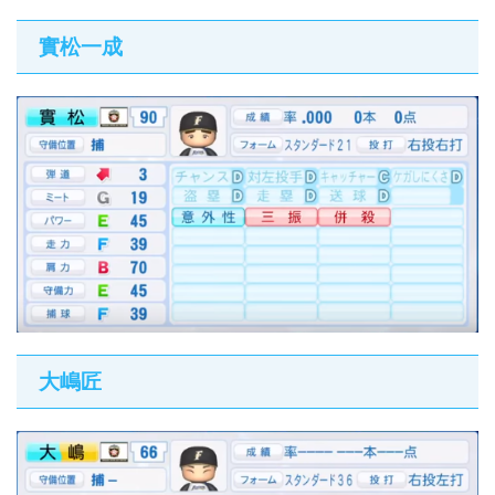
實松一成
大嶋匠