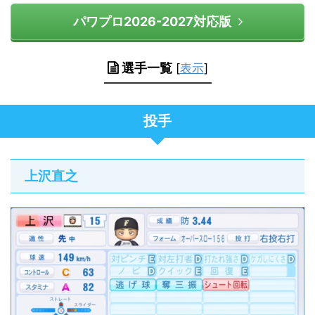
パワプロ2026-2027対応版
選手一覧
[
表示
]
投手
上沢直之