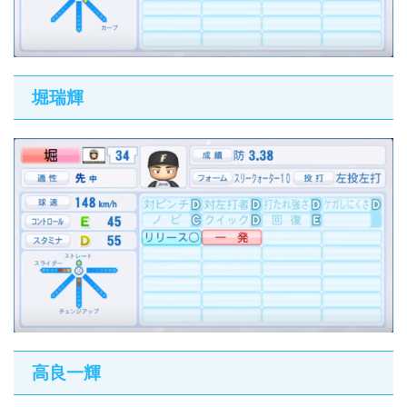
堀瑞輝
高良一輝