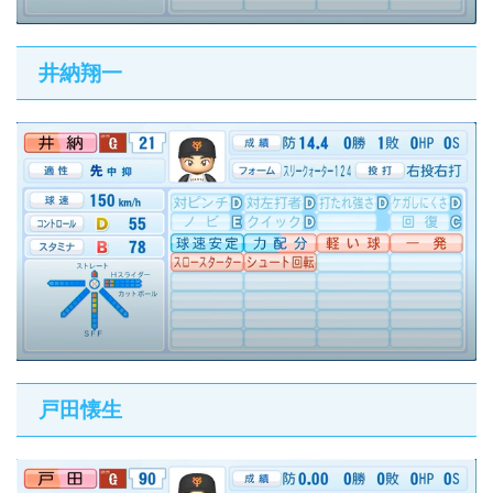
井納翔一
戸田懐生