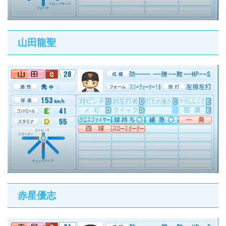
山田龍聖
赤星優志