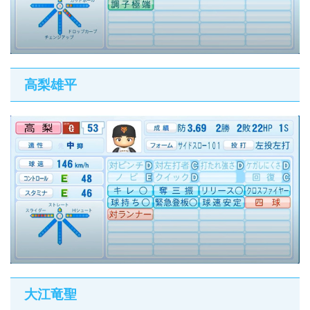
高梨雄平
大江竜聖