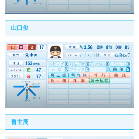
山口俊
畠世周