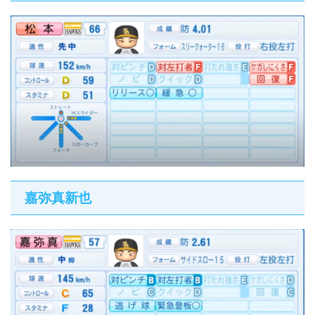
嘉弥真新也