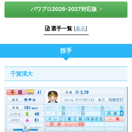
パワプロ2026-2027対応版
選手一覧
[
表示
]
投手
千賀滉大