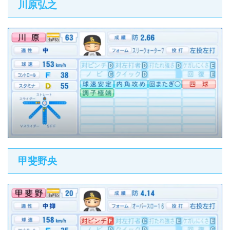
川原弘之
甲斐野央