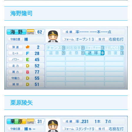
海野隆司
栗原陵矢