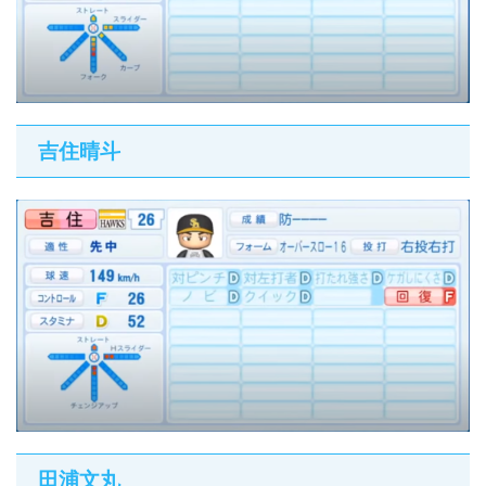
吉住晴斗
田浦文丸