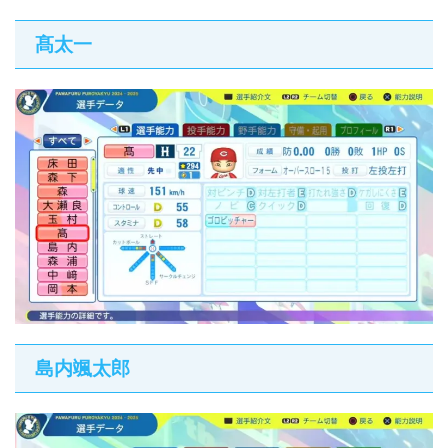
髙太一
島内颯太郎