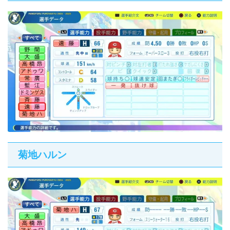
菊地ハルン