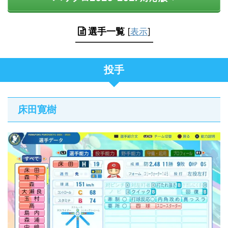
選手一覧
[
表示
]
投手
床田寛樹