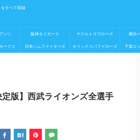
タをすべて収録
アンツ
阪神タイガース
ヤクルトスワローズ
横浜
ホークス
日本ハムファイターズ
オリックスバファローズ
千葉ロ
年決定版】西武ライオンズ全選手