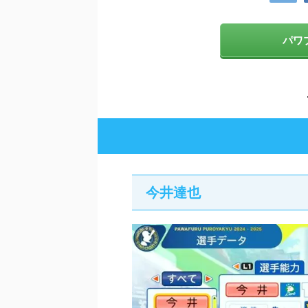
パワプ
今井達也