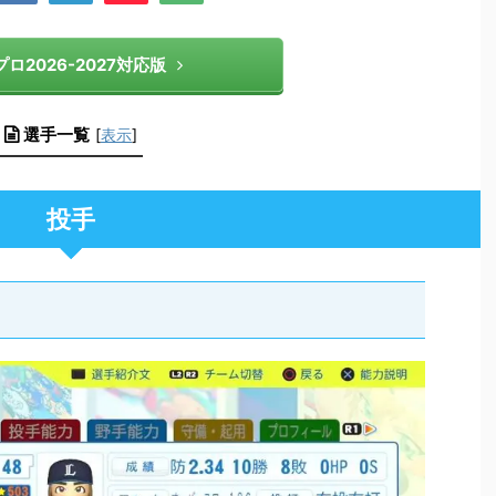
ロ2026-2027対応版
選手一覧
[
表示
]
投手