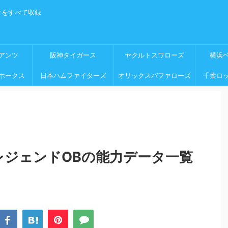
タをすべて収録
アンツ
阪神タイガース
ヤクルトスワローズ
横浜
ホークス
日本ハムファイターズ
オリックスバファローズ
千葉ロ
レジェンドOBの能力データ一覧