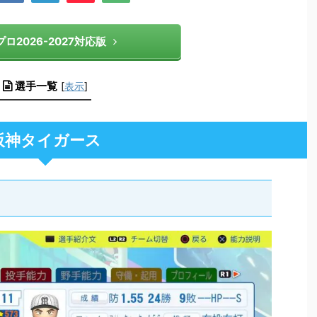
ロ2026-2027対応版
選手一覧
[
表示
]
阪神タイガース