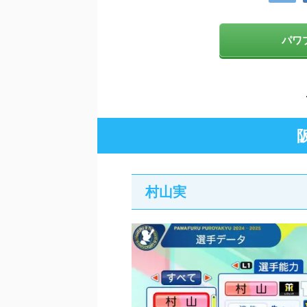
パワプ
村山実