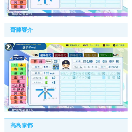
齋藤響介
髙島泰都