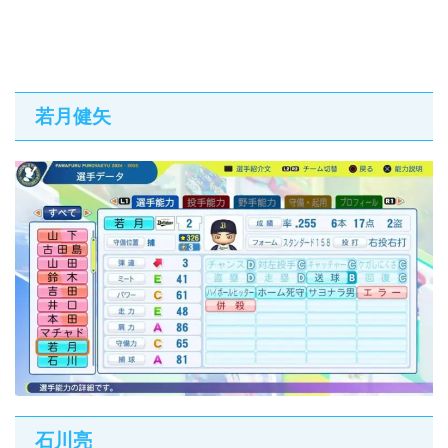
若月健矢
石川亮