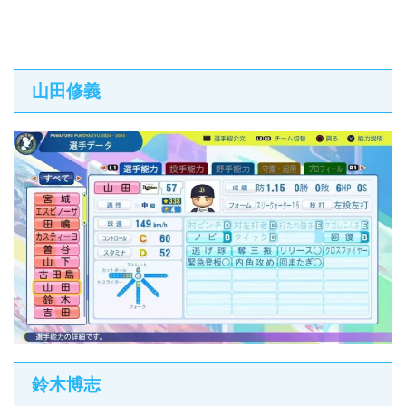
山田修義
鈴木博志