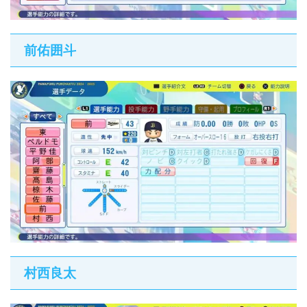
前佑囲斗
村西良太