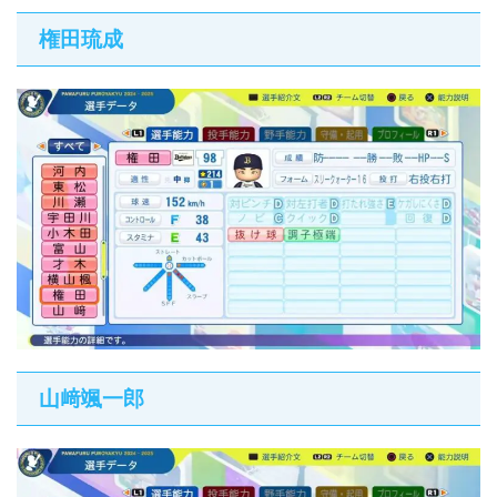
権田琉成
山﨑颯一郎