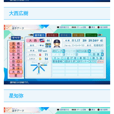
大西広樹
星知弥