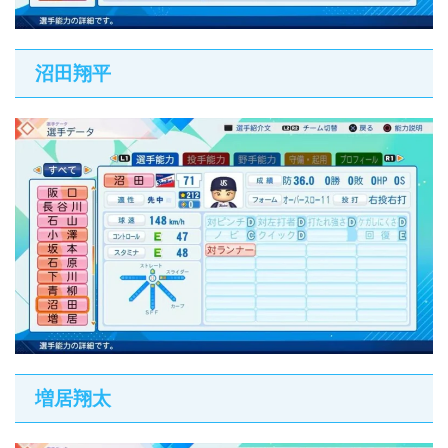
沼田翔平
増居翔太