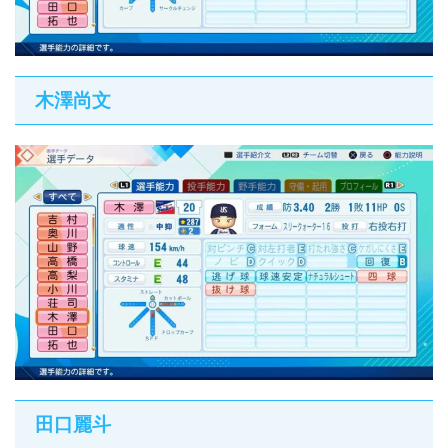
木澤尚文
田口麗斗