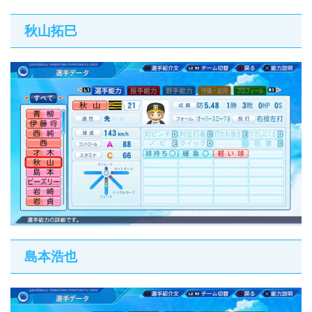
秋山拓巳
島本浩也