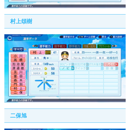
村上頌樹
二保旭