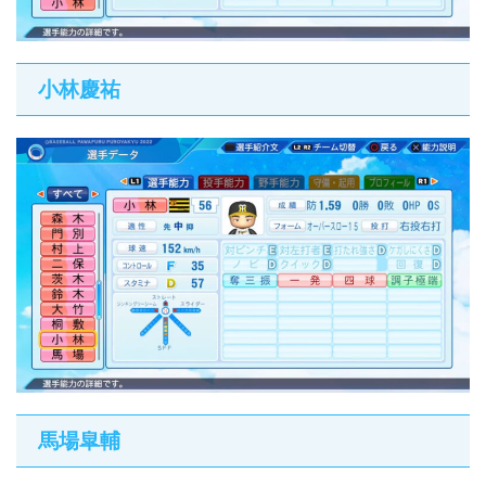
小林慶祐
馬場皐輔