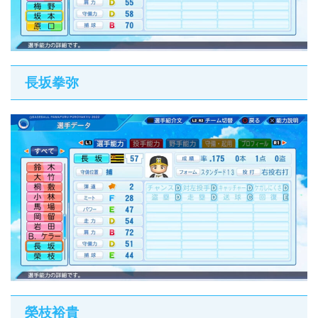
長坂拳弥
榮枝裕貴