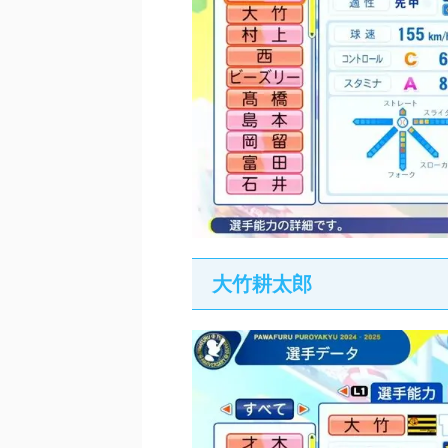
大竹耕太郎