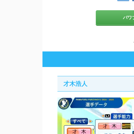
パワプ
才木浩人