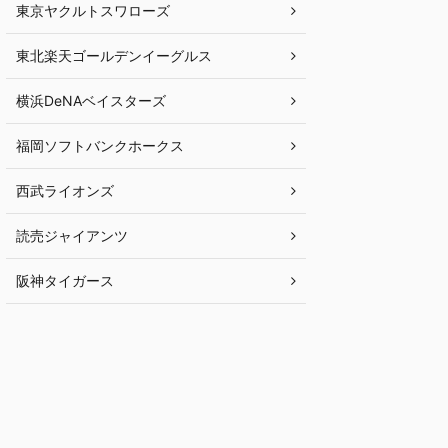
東京ヤクルトスワローズ
東北楽天ゴールデンイーグルス
横浜DeNAベイスターズ
福岡ソフトバンクホークス
西武ライオンズ
読売ジャイアンツ
阪神タイガース