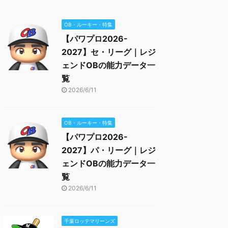
OB・ルーキー・特集
【パワプロ2026-
2027】セ・リーグ｜レジ
ェンドOBの能力データ一
覧
2026/6/11
OB・ルーキー・特集
【パワプロ2026-
2027】パ・リーグ｜レジ
ェンドOBの能力データ一
覧
2026/6/11
千葉ロッテマリーンズ