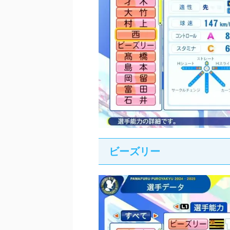
ビーズリー