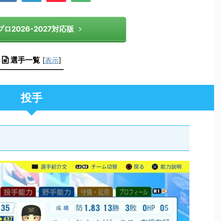
ロ2026-2027対応版
選手一覧
[
表示
]
投手