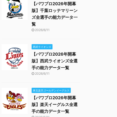
【パワプロ2026年開幕
版】千葉ロッテマリーン
ズ全選手の能力データ一
覧
2026/6/11
西武ライオンズ
【パワプロ2026年開幕
版】西武ライオンズ全選
手の能力データ一覧
2026/6/11
東北楽天ゴールデンイーグルス
【パワプロ2026年開幕
版】楽天イーグルス全選
手の能力データ一覧