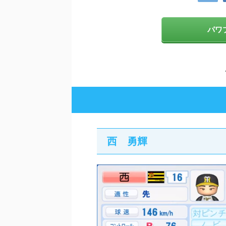
パワプ
西 勇輝