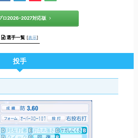
ロ2026-2027対応版
選手一覧
[
表示
]
投手