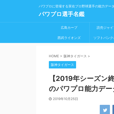
パワプロに登場する実在プロ野球選手の能力デー
パワプロ選手名鑑
広島カープ
読売ジャイ
西武ライオンズ
ソフトバンク
HOME
>
阪神タイガース
>
阪神タイガース
【2019年シーズン
のパワプロ能力デー
2019年10月25日